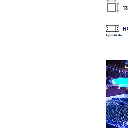
1
N
A partir de