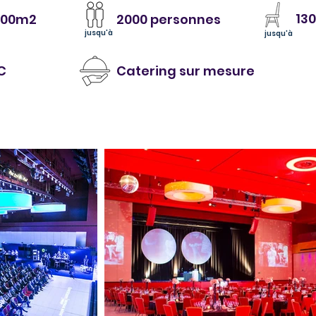
13
300m2
2000 personnes
jusqu'à
jusqu'à
C
Catering sur mesure