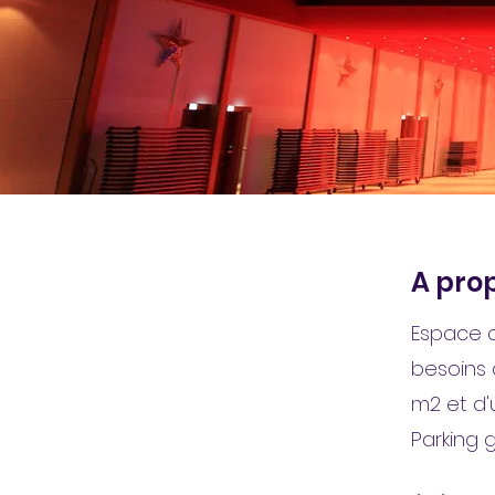
A prop
Espace d
besoins 
m2 et d'
Parking 