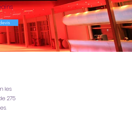
bains
devis
n les
de 275
es.