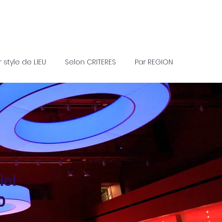
r style de LIEU
Selon CRITERES
Par REGION
el
0