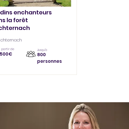
rdins enchanteurs
s la forêt
Echternach
Echternach
 partir de
Jusqu’à
1500€
800
personnes