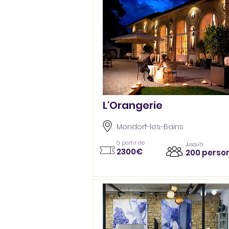
L'Orangerie
Mondorf-les-Bains
à partir de
Jusqu’à
2300€
200 perso