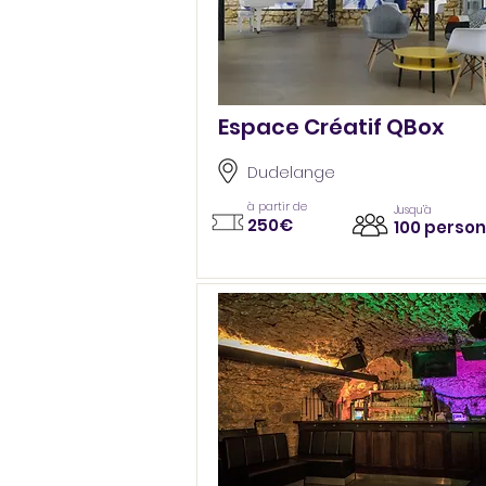
Espace Créatif QBox
Dudelange
à partir de
Jusqu’à
250€
100 perso