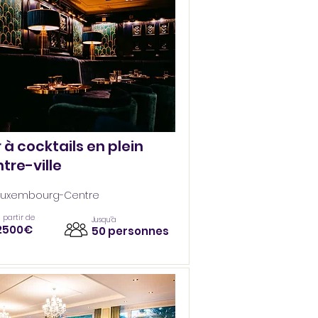
 à cocktails en plein
tre-ville
Luxembourg-Centre
 partir de
Jusqu’à
2500€
50 personnes