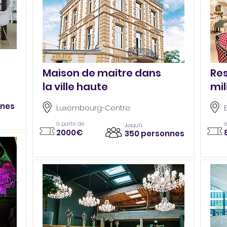
Maison de maitre dans
Res
la ville haute
mil
nnes
Luxembourg-Centre
à partir de
à
Jusqu’à
2000€
350 personnes