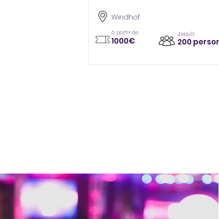
Windhof
à partir de
Jusqu’à
1000€
200 perso