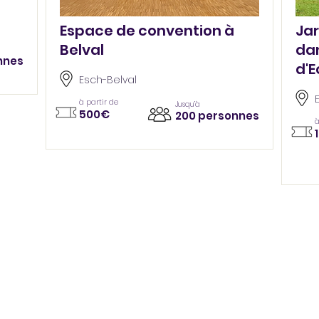
Espace de convention à
Ja
Belval
dan
nnes
d'
Esch-Belval
à partir de
Jusqu’à
500€
200 personnes
à