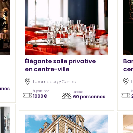
Élégante salle privative
Bar
en centre-ville
cen
Luxembourg-Centre
nnes
à partir de
à
Jusqu’à
1000€
60 personnes