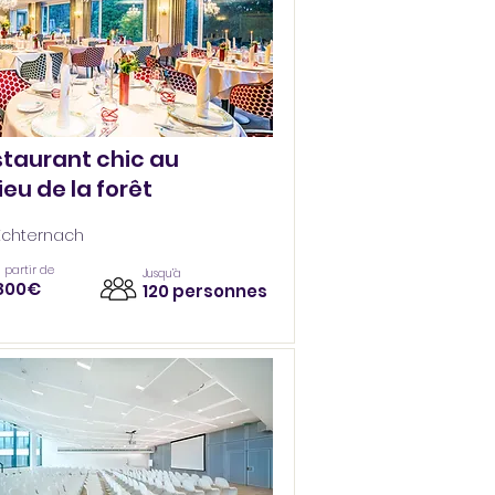
taurant chic au
ieu de la forêt
Echternach
 partir de
Jusqu’à
800€
120 personnes