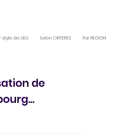
r style de LIEU
Selon CRITERES
Par REGION
sation de
ourg...