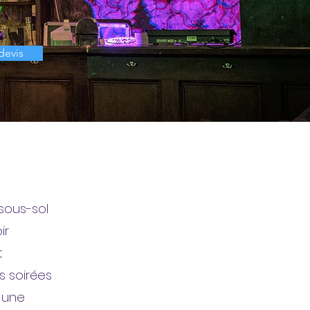
Grund
devis
sous-sol
ir
t
s soirées
r une