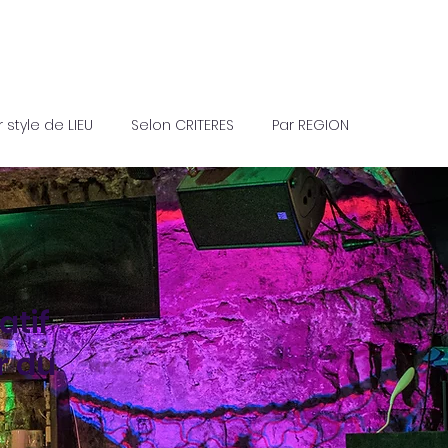
r style de LIEU
Selon CRITERES
Par REGION
atif
r du