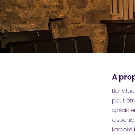
A prop
Bar situ
peut êt
spéciale
disponib
karaoké.