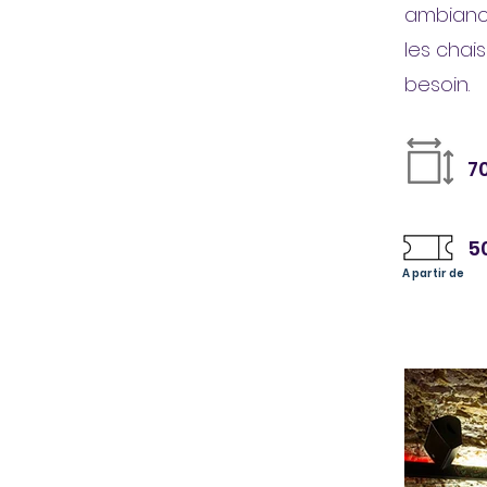
ambiance
les chai
besoin.
7
5
A partir de