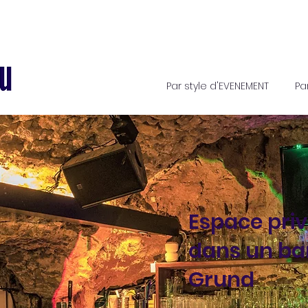
Par style d'EVENEMENT
Pa
Espace priv
dans un ba
Grund