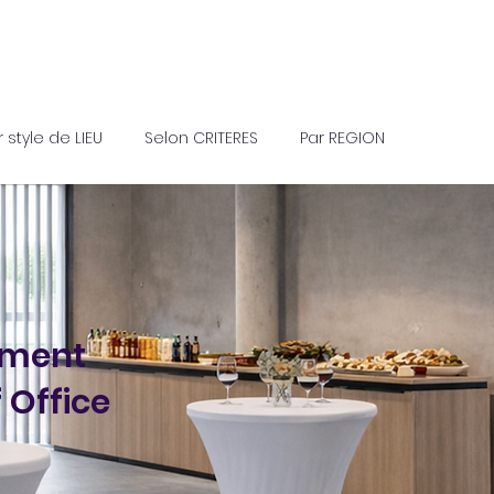
r style de LIEU
Selon CRITERES
Par REGION
ement
 Office