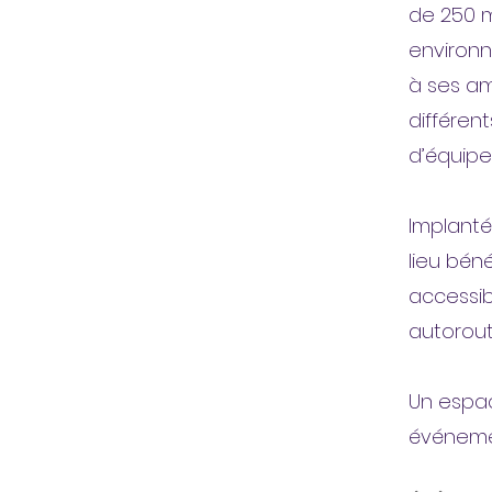
de 250 m
environn
à ses am
différen
d’équipe
Implanté
lieu bén
accessib
autorouti
Un espac
événemen