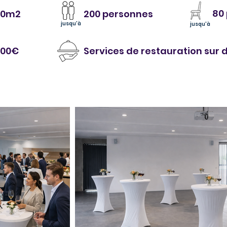
80
90m2
200 personnes
jusqu'à
jusqu'à
000€
Services de restauration su