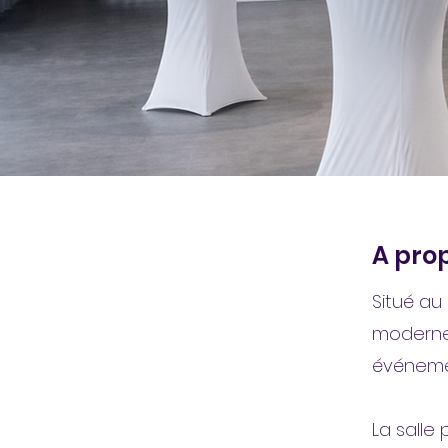
A prop
Situé au
moderne 
événemen
La salle