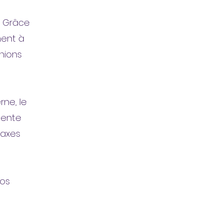
. Grâce
ment à
unions
ne, le
lente
 axes
vos