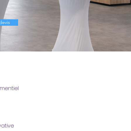
devis
mentiel
vative