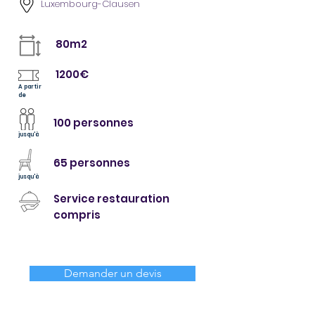
Luxembourg-Clausen
80m2
1200€
A partir
de
100 personnes
jusqu'à
65 personnes
jusqu'à
Service restauration
compris
Demander un devis