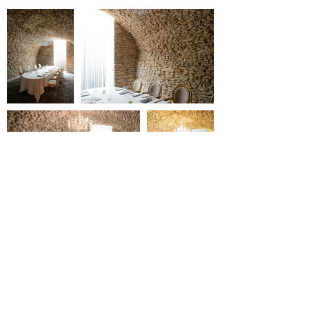
contact@reserverunesalle.lu
ENGLISH VERSION