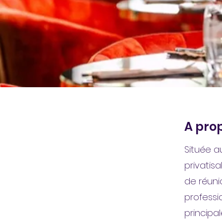
A prop
Située a
privatis
de réuni
professio
principal