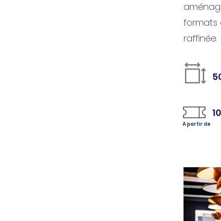
aménagem
formats
raffinée.
5
1
A partir de