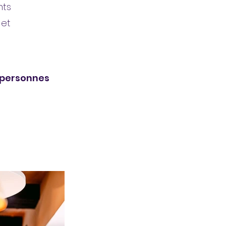
nts
 et
 personnes