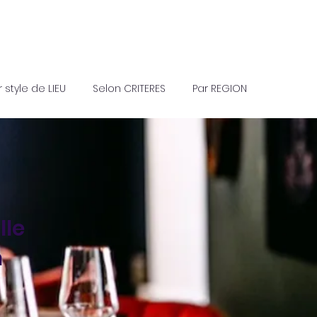
r style de LIEU
Selon CRITERES
Par REGION
lle
n