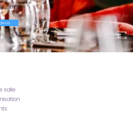
Centre
devis
 salle
nisation
nts