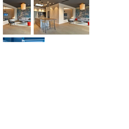
contact@reserverunesalle.lu
ENGLISH VERSION
Loueurs de salles et endroits atypiques: