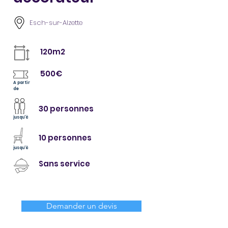
Esch-sur-Alzette
120m2
500€
A partir
de
30 personnes
jusqu'à
10 personnes
jusqu'à
Sans service
Demander un devis