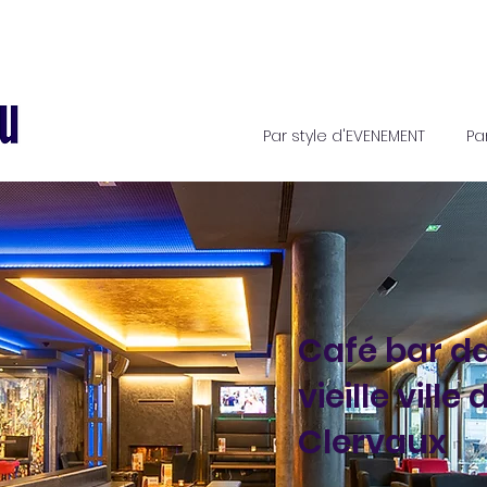
Par style d'EVENEMENT
Pa
Café bar da
vieille ville 
Clervaux