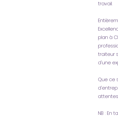
travail.
Entièrem
Excellen
plan à C
professi
traiteur 
d'une ex
Que ce s
d'entrep
attentes
NB : En t