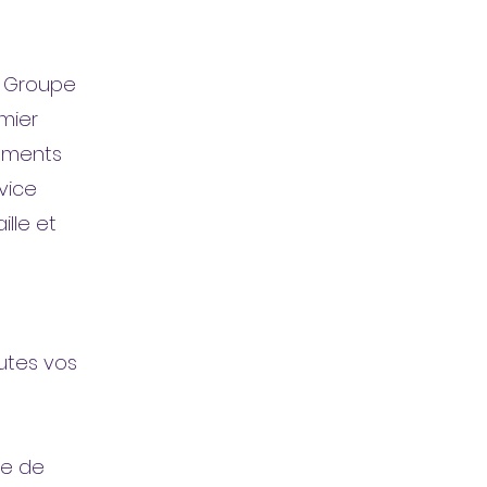
u Groupe
mier
nements
vice
ille et
outes vos
se de