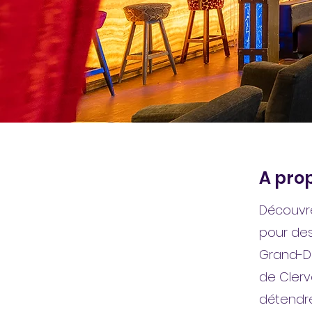
A prop
Découvre
pour des
Grand-Du
de Clerv
détendre