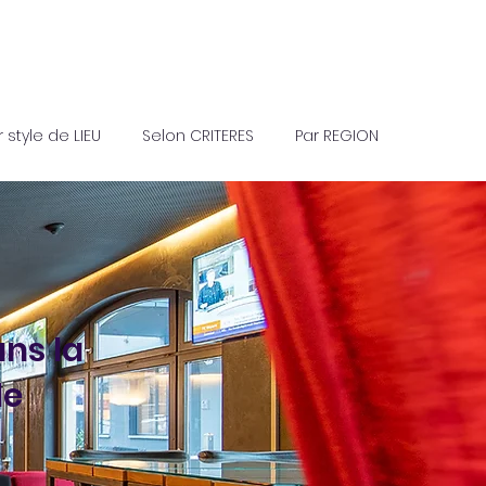
r style de LIEU
Selon CRITERES
Par REGION
ns la
de