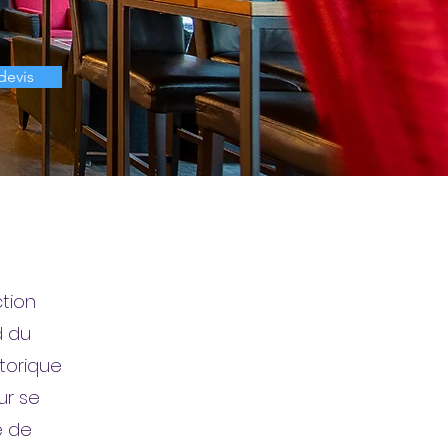
devis
ction
d du
storique
ur se
e de