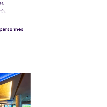
es,
és.
 personnes