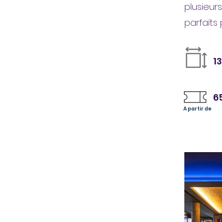
plusieur
parfaits
1
6
A partir de